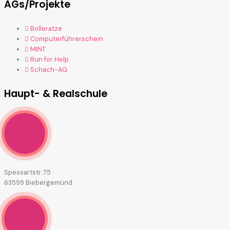
AGs/Projekte
Bolleratze
Computerführerschein
MINT
Run for Help
Schach-AG
Haupt- & Realschule
Spessartstr. 75
63599 Biebergemünd