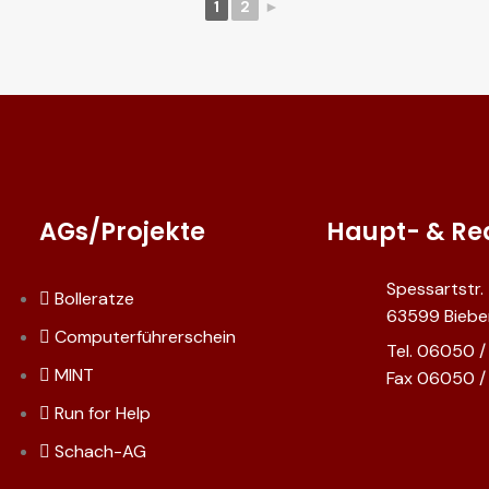
1
2
►
AGs/Projekte
Haupt- & Re
Spessartstr.
Bolleratze
63599 Bieb
Computerführerschein
Tel. 06050 
MINT
Fax 06050 /
Run for Help
Schach-AG