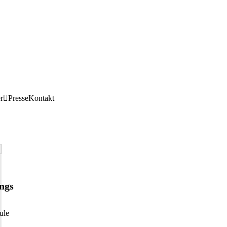
r
Presse
Kontakt
ngs
ule