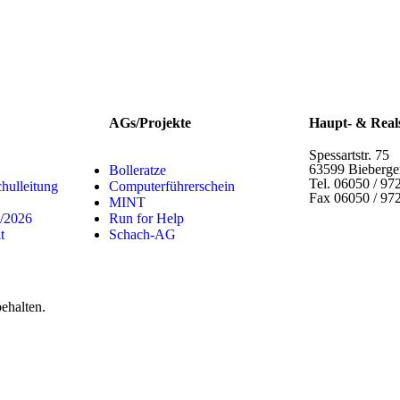
AGs/Projekte
Haupt- & Real
Spessartstr. 75
63599 Bieberg
Bolleratze
Tel. 06050 / 97
chulleitung
Computerführerschein
Fax 06050 / 97
MINT
5/2026
Run for Help
t
Schach-AG
ehalten.