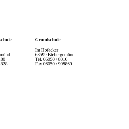
schule
Grundschule
Im Hofacker
emünd
63599 Biebergemünd
280
Tel. 06050 / 8016
2828
Fax 06050 / 908869