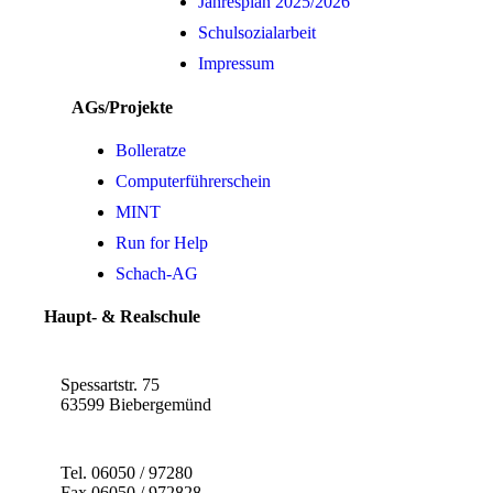
Jahresplan 2025/2026
Schulsozialarbeit
Impressum
AGs/Projekte
Bolleratze
Computerführerschein
MINT
Run for Help
Schach-AG
Haupt- & Realschule
Spessartstr. 75
63599 Biebergemünd
Tel. 06050 / 97280
Fax 06050 / 972828