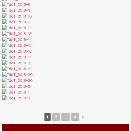
1
2
...
4
►