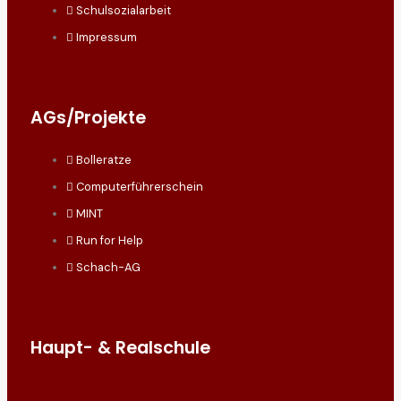
Schulsozialarbeit
Impressum
AGs/Projekte
Bolleratze
Computerführerschein
MINT
Run for Help
Schach-AG
Haupt- & Realschule