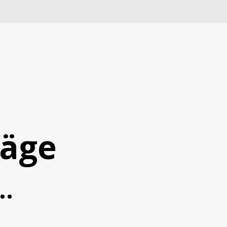
räge
..