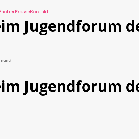
Fächer
Presse
Kontakt
beim Jugendforum 
emünd
beim Jugendforum 