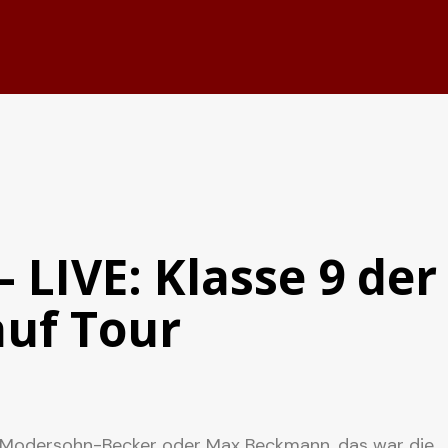
 LIVE: Klasse 9 der
auf Tour
r, Modersohn-Becker oder Max Beckmann, das war die