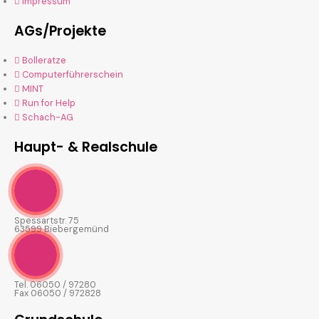
Impressum
AGs/Projekte
Bolleratze
Computerführerschein
MINT
Run for Help
Schach-AG
Haupt- & Realschule
Spessartstr. 75
63599 Biebergemünd
Tel. 06050 / 97280
Fax 06050 / 972828