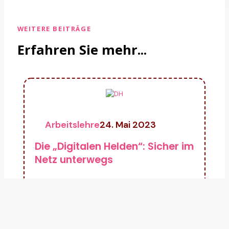
WEITERE BEITRÄGE
Erfahren Sie mehr...
Arbeitslehre
24. Mai 2023
Die „Digitalen Helden“: Sicher im
Netz unterwegs
Bericht: Sabine Wagner,
Klassenlehrerin an der Alteburg-
Schule Jüngst besuchten die
„Digitalen Helden“ der Alteburg-