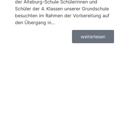
der Alteburg-Schule Schülerinnen und
Schüler der 4. Klassen unserer Grundschule
besuchten im Rahmen der Vorbereitung auf
den Übergang in…
weiterlesen
Infos Grundschule
20. Dezember 2022
Druckwerkstatt der Enten-
und Hasenklasse 2022
Bericht und Bilder: Ursula Briel, Konrektorin