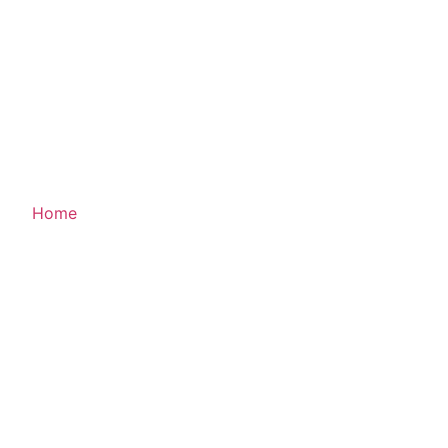
Die Fahrradprüfung der
Viertklässler
Home
»
Die Fahrradprüfung der Viertklässler