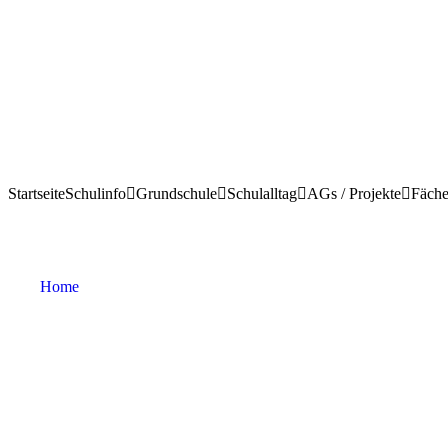
Startseite
Schulinfo
Grundschule
Schulalltag
AGs / Projekte
Fäche
Einladung zur Mitgliederversammlung des Förder
Home
»
Einladung zur Mitgliederversammlung des Förderverein