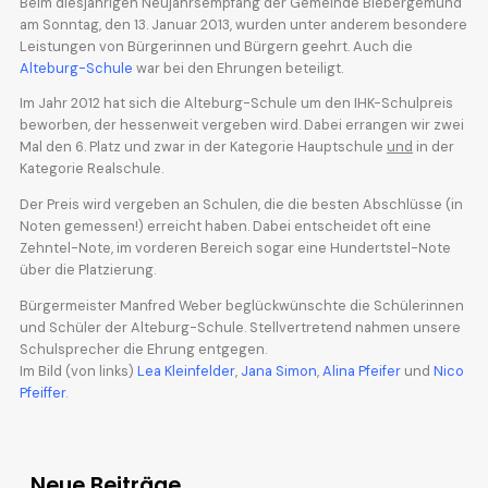
Beim diesjährigen Neujahrsempfang der Gemeinde Biebergemünd
am Sonntag, den 13. Januar 2013, wurden unter anderem besondere
Leistungen von Bürgerinnen und Bürgern geehrt. Auch die
Alteburg-Schule
war bei den Ehrungen beteiligt.
Im Jahr 2012 hat sich die Alteburg-Schule um den IHK-Schulpreis
beworben, der hessenweit vergeben wird. Dabei errangen wir zwei
Mal den 6. Platz und zwar in der Kategorie Hauptschule
und
in der
Kategorie Realschule.
Der Preis wird vergeben an Schulen, die die besten Abschlüsse (in
Noten gemessen!) erreicht haben. Dabei entscheidet oft eine
Zehntel-Note, im vorderen Bereich sogar eine Hundertstel-Note
über die Platzierung.
Bürgermeister Manfred Weber beglückwünschte die Schülerinnen
und Schüler der Alteburg-Schule. Stellvertretend nahmen unsere
Schulsprecher die Ehrung entgegen.
Im Bild (von links)
Lea Kleinfelder
,
Jana Simon
,
Alina Pfeifer
und
Nico
Pfeiffer
.
Neue Beiträge