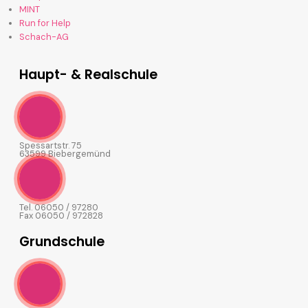
MINT
Run for Help
Schach-AG
Haupt- & Realschule
Spessartstr. 75
63599 Biebergemünd
Tel. 06050 / 97280
Fax 06050 / 972828
Grundschule