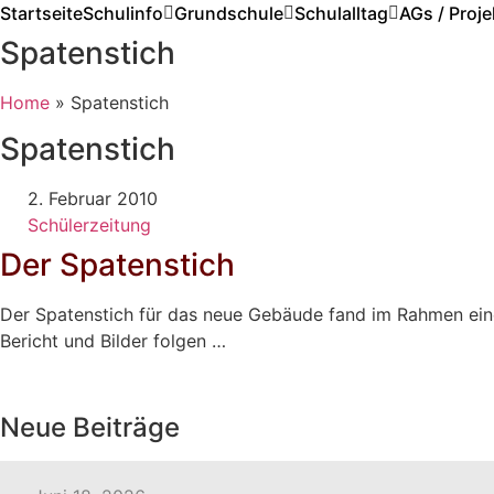
Zum
Startseite
Schulinfo
Grundschule
Schulalltag
AGs / Proje
Inhalt
Spatenstich
wechseln
Home
»
Spatenstich
Spatenstich
2. Februar 2010
Schülerzeitung
Der Spatenstich
Der Spatenstich für das neue Gebäude fand im Rahmen einer
Bericht und Bilder folgen …
Neue Beiträge