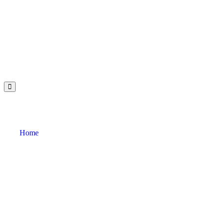
Weihnachtsmarkt 2010
Home
»
Weihnachtsmarkt 2010