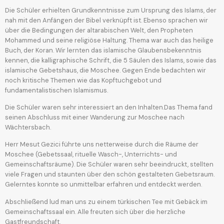
Die Schüler erhielten Grundkenntnisse zum Ursprung des Islams, der
nah mit den Anfängen der Bibel verknüpft ist. Ebenso sprachen wir
über die Bedingungen der altarabischen Welt, den Propheten
Mohammed und seine religiöse Haltung. Thema war auch das heilige
Buch, der Koran. Wir lernten das islamische Glaubensbekenntnis
kennen, die kalligraphische Schrift, die 5 Säulen des Islams, sowie das
islamische Gebetshaus, die Moschee. Gegen Ende bedachten wir
noch kritische Themen wie das Kopftuchgebot und
fundamentalistischen Islamismus.
Die Schüler waren sehr interessiert an den Inhalten.Das Thema fand
seinen Abschluss mit einer Wanderung zur Moschee nach
Wächtersbach.
Herr Mesut Gezici führte uns netterweise durch die Räume der
Moschee (Gebetssaal, rituelle Wasch-, Unterrichts- und
Gemeinschaftsräume). Die Schüler waren sehr beeindruckt, stellten
viele Fragen und staunten über den schön gestalteten Gebetsraum.
Gelerntes konnte so unmittelbar erfahren und entdeckt werden.
Abschließend lud man uns zu einem türkischen Tee mit Gebäck im
Gemeinschaftssaal ein. Alle freuten sich über die herzliche
Gastfreundschaft.